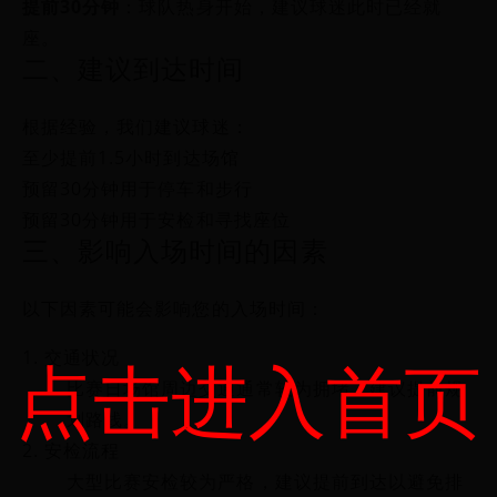
提前30分钟
：球队热身开始，建议球迷此时已经就
座。
二、建议到达时间
根据经验，我们建议球迷：
至少提前1.5小时到达场馆
预留30分钟用于停车和步行
预留30分钟用于安检和寻找座位
三、影响入场时间的因素
以下因素可能会影响您的入场时间：
1. 交通状况
点击进入首页
比赛日场馆周边交通通常较为拥堵，建议提前规
划路线。
2. 安检流程
大型比赛安检较为严格，建议提前到达以避免排