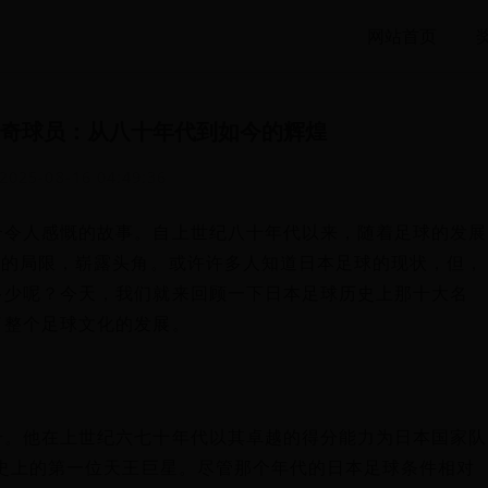
网站首页
奇球员：从八十年代到如今的辉煌
2025-08-16 04:49:36
个令人感慨的故事。自上世纪八十年代以来，随着足球的发展
"的局限，崭露头角。或许许多人知道日本足球的现状，但，
多少呢？今天，我们就来回顾一下日本足球历史上那十大名
了整个足球文化的发展。
号。他在上世纪六七十年代以其卓越的得分能力为日本国家队
队史上的第一位天王巨星。尽管那个年代的日本足球条件相对