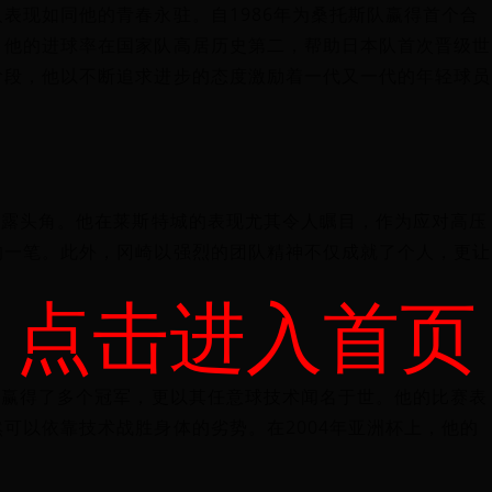
表现如同他的青春永驻。自1986年为桑托斯队赢得首个合
。他的进球率在国家队高居历史第二，帮助日本队首次晋级世
阶段，他以不断追求进步的态度激励着一代又一代的年轻球员
崭露头角。他在莱斯特城的表现尤其令人瞩目，作为应对高压
的一笔。此外，冈崎以强烈的团队精神不仅成就了个人，更让
点击进入首页
仅赢得了多个冠军，更以其任意球技术闻名于世。他的比赛表
可以依靠技术战胜身体的劣势。在2004年亚洲杯上，他的