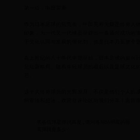
第一位：中田英寿
作为日本足球的拓荒者，中田英寿无疑是传奇人
印象，为一代又一代球员开辟出一条通向成功的
于文化认同与发展的催化剂，他是日本乃至整个
在上世纪的八十年代中期开始，日本足球的振兴
足坛新格局。随着年轻球员的崛起以及足球文化
芒。
这十大传奇球员的光辉岁月，不仅是他们个人的
的看法和想法，欢迎在评论区与我们分享！返回
求各位球星弹跳高度 , 请问各NBA明星的垂
直弹跳是多少?