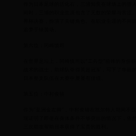
作为日本足球的活化石，三浦知良在球场上的骄人
同时，三浦的职业生涯包含了无数的荣耀与苦涩
界杯决赛，扮演了关键角色。在职业生涯的不同
追梦于绿茵场。
第六位：冈崎慎司
在世界足坛上，冈崎慎司以“工兵型”前锋的身份
战术的战士，助球队夺得英超冠军，写下了华丽
日本整支队伍在大赛中屡屡有佳绩。
第五位：中村俊辅
作为"亚洲金左脚"，中村俊辅在凯尔特人期间不
现证明了即使在身体条件不够突出的情况下，依然
三次助攻帮助日本获得了宝贵的胜利。