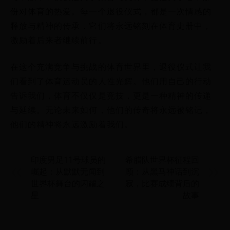
份对体育的热爱。每一个退役仪式，都是一次情感的
释放与精神的传承，它们将永远铭刻在体育史册中，
激励着后来者继续前行。
在这个充满竞争与挑战的体育世界里，退役仪式让我
们看到了体育运动员的人性光辉。他们用自己的行动
告诉我们，体育不仅仅是竞技，更是一种精神的传递
与延续。无论未来如何，他们的传奇将永远被铭记，
他们的精神将永远激励着我们。
印度男足11号球员的
希腊队世界杯征程回
崛起：从默默无闻到
顾：从黑马神话到沉
世界杯舞台的闪耀之
寂，比赛成绩背后的
星
故事