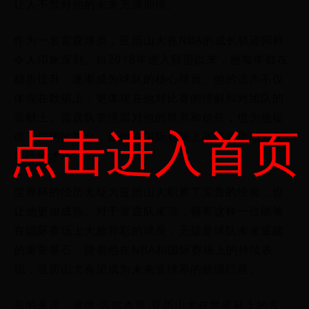
让人不禁对他的未来充满期待。
作为一名雷霆球员，亚历山大在NBA的成长轨迹同样
令人印象深刻。自2018年进入联盟以来，他每年都在
稳步提升，逐渐成为球队的核心球员。他的进步不仅
体现在数据上，更体现在他对比赛的理解和对团队的
贡献上。雷霆队管理层对他的培养和信任，也为他提
点击进入首页
供了广阔的舞台，让他在国际赛场上能够自信地展现
自己的才华。
世界杯的经历无疑为亚历山大积累了宝贵的经验，也
让他更加成熟。对于雷霆队来说，拥有这样一位能够
在国际赛场上大放异彩的球员，无疑是球队未来重建
的重要基石。随着他在NBA和国际赛场上的持续表
现，亚历山大有望成为未来篮球界的超级巨星。
总的来说，谢伊·吉尔杰斯-亚历山大在世界杯上的表