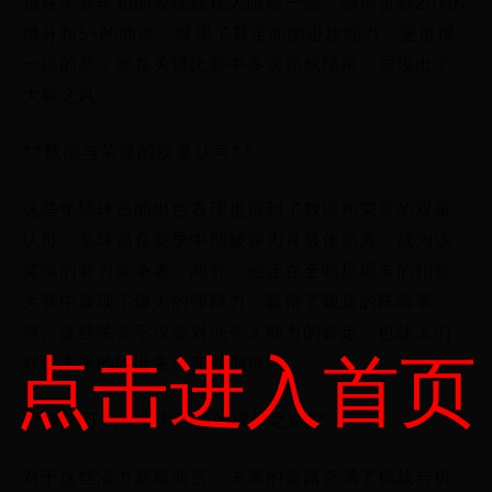
员在本赛季初的表现就让人眼前一亮，场均贡献20+的
得分和5+的助攻，展现了其全面的进攻能力。更值得
一提的是，他在关键比赛中多次完成绝杀，展现出了
大将之风。
**数据与荣誉的双重认可**
这些年轻球员的出色表现也得到了数据和荣誉的双重
认可。某球员在赛季中期被评为月最佳新秀，成为该
奖项的有力竞争者。此外，他还在全明星周末的扣篮
大赛中展现了惊人的弹跳力，赢得了观众的阵阵掌
声。这些荣誉不仅是对他个人能力的肯定，也让人们
点击进入首页
对他未来的职业生涯充满期待。
**未来可期：潜力球员的成长之路**
对于这些潜力新星而言，未来的道路充满了挑战与机