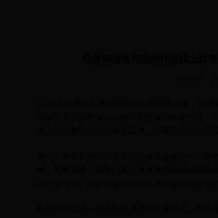
世界杯激情与德州扑克线上比赛
9410
2022年卡塔尔世界杯正如火如荼地进行着，全
与体育无关的领域——德州扑克线上比赛网站，
线上比赛网站之间的奇妙联系，以及它们如何共
首先，世界杯作为全球最大的体育盛事之一，吸
视、网络直播，球迷们都在为支持的球队加油助
来打发时间。这时，德州扑克线上比赛网站便成
德州扑克作为一种策略性极强的扑克游戏，不仅