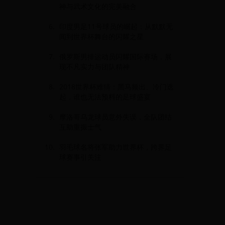
神与武术文化的完美融合
印度男足11号球员的崛起：从默默无
闻到世界杯舞台的闪耀之星
俄罗斯男排运动员闪耀国际赛场，展
现不凡实力与团队精神
2018世界杯难猜：黑马频出、冷门迭
起，谁也无法预料的足球盛宴
摩洛哥乌龙球员意外失误，全队团结
互助重振士气
羽毛球名将张军助力世界杯，跨界足
球赛事引关注