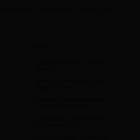
奖学金项目介绍
申请流程说明
获奖人才展示
最新发布
斯诺克世锦赛硝烟再起，谁将问鼎最
终决赛？
伊朗队今年世界杯表现分析：挑战与
机遇并存，未来可期
恒大俱乐部正式申请中超比赛延期，
足协或将面临赛程调整难题
合买世界杯彩票：球迷狂欢的新方
式，你准备好了吗？
武术比赛运动员宣誓：世界杯体育精