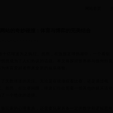
网站首页
网站的奇妙碰撞：体育与博弈的完美结合
2025-05-17 07:14:18
球数十亿球迷为之疯狂。然而，在这股足球热潮中，一个看似
却悄然成为了人们热议的话题。本文将探讨世界杯与德州扑克
同为体育爱好者带来全新的娱乐体验。
引了无数球迷的关注。无论是在现场观看比赛，还是通过电
威。然而，在比赛间隙，球迷们往往需要一些其他的娱乐活动
为了一个绝佳的选择。
考验玩家的心理素质，还需要玩家具备一定的数学和逻辑思维