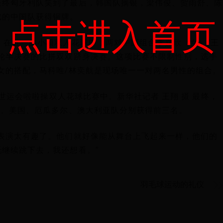
最终匈牙利队笑到了最后，韩国队摘银，梁伟俊、贺雨舒、陈
成的中国队获得铜牌。
点击进入首页
。在唯一的小项双人花球中，两对中国组合李嘉欣（女）/王
轮半决赛的比拼双双跻身决赛。这项比赛不限制性别，选手
女的搭配，马科唯/林奕航是现场唯一一对两名男性的组合。
都世运会啦啦操双人花球比赛中。新华社记者 王翔 摄 最终，
八。美国、厄瓜多尔、澳大利亚队分别获得前三名。
表演太有趣了。他们就好像能从舞台上飞起来一样，他们的
继续跳下去，我还想看。”
羽毛球运动的礼仪