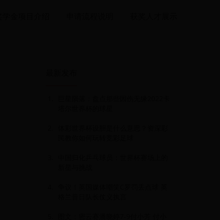
奖学金项目介绍
申请流程说明
获奖人才展示
最新发布
巨星陨落：盘点那些因伤无缘2022卡
塔尔世界杯的球星
体彩世界杯设胆是什么意思？资深彩
民教你如何玩转竞彩足球
中国归化乒乓球员：世界杯赛场上的
新星与挑战
者
争议！英国媒体嘲笑C罗罚丢点球 英
格兰昔日队长仗义执言
图文：密云赛潘晓婷7-9付小芳 付小