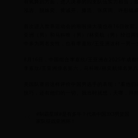
有氧舞蹈方面，进入决赛的四支队伍实力相当，
泓吉、脱姝奕、黄诚开、滕浩、张庆周、许彤组
首次进入世界运动会的啦啦操大项也在16日收官
亚洲（男）和马科唯（男）/林奕航（男）经过两
中多为两名女性，也有李嘉欣/王亚洲这样一男一
8月16日，中国组合李嘉欣/王亚洲在2025年成
李嘉欣/王亚洲排名第六，马科唯/林奕航排名第
美国队赛后这样评价中国男选手的表现：“看他们
技巧，还有他们的一切。我当时就想，天哪，拜托
#制霸星球#是有多牛？代表中国3X3男篮国
家队征战亚洲杯！