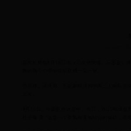
3887
新华社成都8月16日电（记者张悦姗、马思嘉）
舞蹈两个小项中分别获得一金一铜。
范思伟、张庆周、王振豪组成的中国三人操队在决赛
三名。
8月16日，中国队在比赛中。当日，2025年成
杜子璇 摄 “这是一个有氧和无氧结合的项目，很