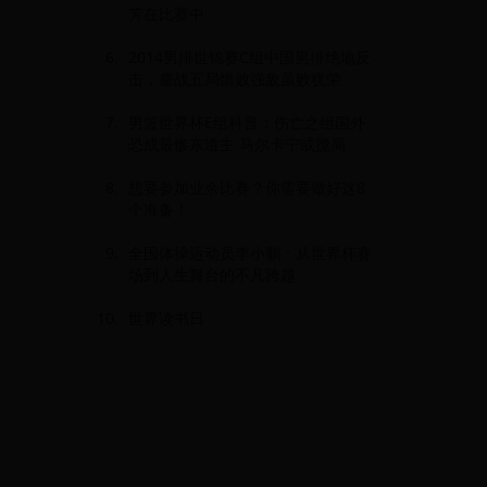
芳在比赛中
2014男排世锦赛C组中国男排绝地反
击，鏖战五局惜败强敌虽败犹荣
男篮世界杯E组科普：伤亡之组国外
恐成最惨东道主 马尔卡宁或搅局
想要参加业余比赛？你需要做好这8
个准备！
全国体操运动员李小鹏：从世界杯赛
场到人生舞台的不凡跨越
世界读书日