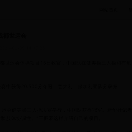
网站首页
成都世运会
2026-02-05 14:17:28
成都世运会体操项目16日收官，中国队在健美操三人操和有氧
中获得20.500分夺冠，意大利、保加利亚队分获第二、
都世运会健美操三人操决赛举行，中国队获得冠军。新华社记
考验肢体协调性。”王振豪这样介绍自己的项目。