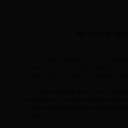
拜仁荷兰双星闪耀世
3128
在2022年卡塔尔世界杯的舞台上，拜仁慕尼黑的两位荷
佩（Memphis Depay）以其出色的表现成
色，同时也为荷兰队在世界杯上的表现增添了浓
首先，让我们谈谈弗朗基·德容。作为拜仁中场的
在世界杯赛场上，德容多次在关键比赛中展现了
中，德容在中场的精准传球和拦截为球队的胜利
为之折服。