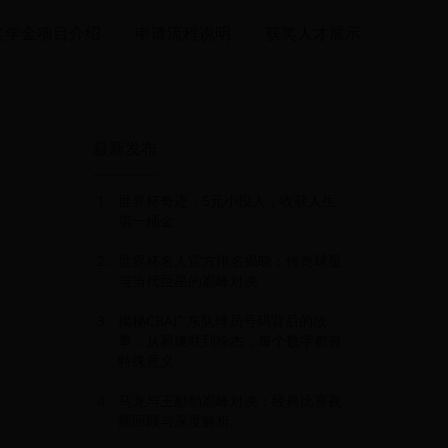
奖学金项目介绍
申请流程说明
获奖人才展示
最新发布
世界杯奇迹：5元小投入，收获人生
第一桶金
世界杯名人官方排名揭晓：传奇球星
与当代巨星的巅峰对决
揭秘CBA广东队球员号码背后的故
事：从易建联到徐杰，每个数字都有
特殊意义
马龙与王励勤巅峰对决：经典比赛视
频回顾与深度解析